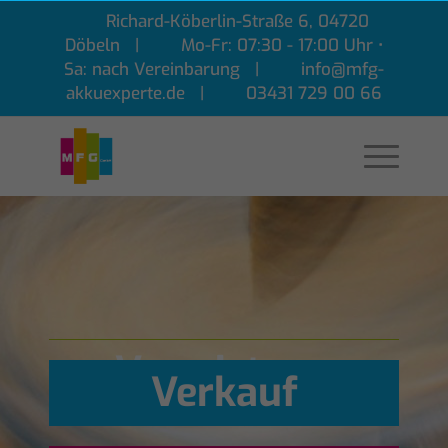
Richard-Köberlin-Straße 6, 04720
Döbeln |
Mo-Fr: 07:30 - 17:00 Uhr •
Sa: nach Vereinbarung |
info@mfg-
akkuexperte.de |
03431 729 00 66
Vermietung
Verkauf